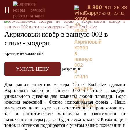
8 800
201-26-33
Назад в каталог
пн-вс 9:00 - 22:00
Акриловый ковёр в ванную 002 в
стиле - модерн
Артикул: 05-vannie-002
разрезной
УЗНАТЬ ЦЕНУ
Для наших клиентов мастера Carpet Exclusive сделают
Акриловый ковёр в ванную 002 в стиле - модерн
уникального дизайна для комнаты любой площади. Ворс
изделия разрезной . Форма неправильная форма . Наша
мастерская использует как естественного происхождения,
так и синтетические материалы в зависимости от
назначения интерьера, где будет лежать ковёр. Комбинация
тонов и оттенков подбирается с учётом ваших пожеланий и