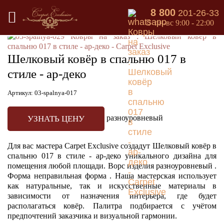
8 800
201-26-33
Назад в каталог
пн-вс 9:00 - 22:00
Шелковый ковёр в спальню 017 в
стиле - ар-деко
Артикул: 03-spalnya-017
разноуровневый
УЗНАТЬ ЦЕНУ
Для вас мастера Carpet Exclusive создадут Шелковый ковёр в
спальню 017 в стиле - ар-деко уникального дизайна для
помещения любой площади. Ворс изделия разноуровневый .
Форма неправильная форма . Наша мастерская использует
как натуральные, так и искусственные материалы в
зависимости от назначения интерьера, где будет
располагаться ковёр. Палитра подбирается с учётом
предпочтений заказчика и визуальной гармонии.