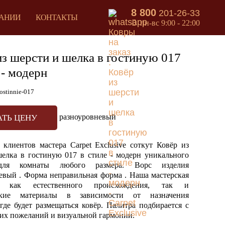
8 800
201-26-33
АНИИ
КОНТАКТЫ
пн-вс 9:00 - 22:00
из шерсти и шелка в гостиную 017
 - модерн
ostinnie-017
разноуровневый
АТЬ ЦЕНУ
клиентов мастера Carpet Exclusive соткут Ковёр из
елка в гостиную 017 в стиле - модерн уникального
для комнаты любого размера. Ворс изделия
евый . Форма неправильная форма . Наша мастерская
ет как естественного происхождения, так и
еские материалы в зависимости от назначения
 где будет размещаться ковёр. Палитра подбирается с
их пожеланий и визуальной гармонии.