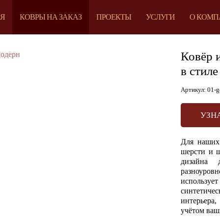
ЕЯ
КОВРЫ НА ЗАКАЗ
ПРОЕКТЫ
УСЛУГИ
О КОМП
Ковёр 
в стиле
Артикул: 01-g
УЗН
Для наших 
шерсти и ш
дизайна 
разноуровн
использу
синтетич
интерьера,
учётом ваш