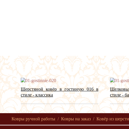
Шерстяной ковёр в гостиную 016 в
Шелковы
стиле - классика
стиле - б
Ковры ручной работы
Ковры на заказ
Ковёр из шерсти