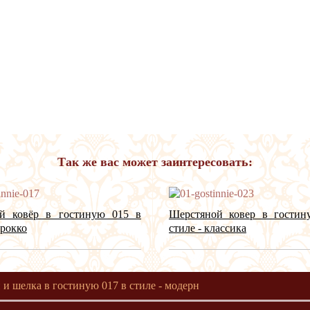
Так же вас может заинтересовать:
й ковёр в гостиную 015 в
Шерстяной ковер в гостин
арокко
стиле - классика
 и шелка в гостиную 017 в стиле - модерн