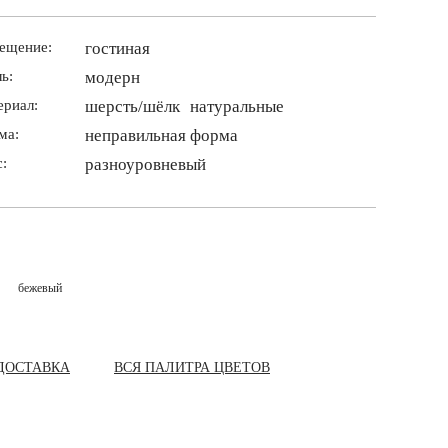
ещение:
гостиная
ь:
модерн
ериал:
шерсть/шёлк
натуральные
ма:
неправильная форма
:
разноуровневый
бежевый
ДОСТАВКА
ВСЯ ПАЛИТРА ЦВЕТОВ