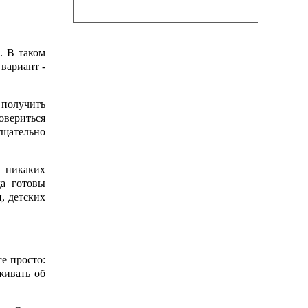
. В таком
вариант -
е получить
овериться
тщательно
т никаких
да готовы
, детских
е просто:
живать об