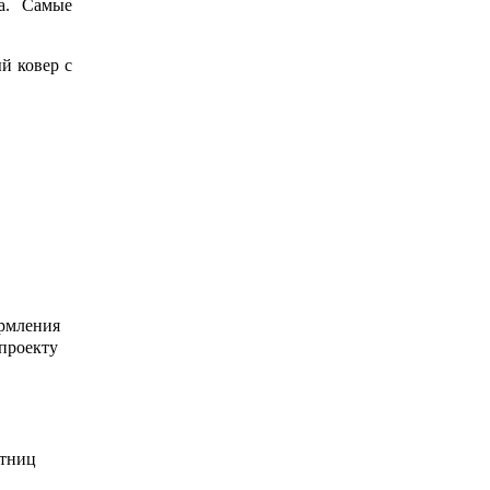
на. Самые
й ковер с
рмления
 проекту