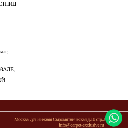
СТНИЦ
ЗАЛЕ,
ОЙ
Москва
,
ул. Нижняя Сыромятническая д.10 стр.2
info@carpet-exclusive.ru