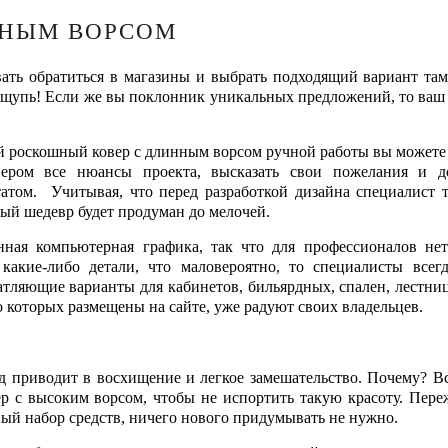
ННЫМ ВОРСОМ
ть обратиться в магазины и выбрать подходящий вариант там
 ощупь! Если же вы поклонник уникальных предложений, то ваш 
какой роскошный ковер с длинным ворсом ручной работы вы может
нером все нюансы проекта, высказать свои пожелания и д
татом. Учитывая, что перед разработкой дизайна специалист 
ный шедевр будет продуман до мелочей.
енная компьютерная графика, так что для профессионалов не
какие-либо детали, что маловероятно, то специалисты всег
атляющие варианты для кабинетов, бильярдных, спален, лестниц
 которых размещены на сайте, уже радуют своих владельцев.
ид приводит в восхищение и легкое замешательство. Почему? Вс
ер с высоким ворсом, чтобы не испортить такую красоту. Пере
тный набор средств, ничего нового придумывать не нужно.