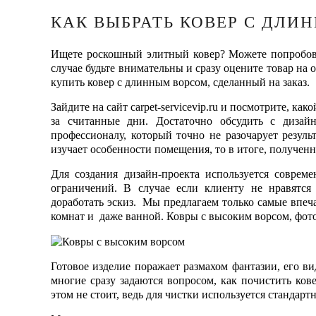
КАК ВЫБРАТЬ КОВЕР С ДЛИ
Ищете роскошный элитный ковер? Можете попробова
случае будьте внимательны и сразу оцените товар на
купить ковер с длинным ворсом, сделанный на заказ.
Зайдите на сайт carpet-servicevip.ru и посмотрите, 
за считанные дни. Достаточно обсудить с дизай
профессионалу, который точно не разочарует резуль
изучает особенности помещения, то в итоге, получен
Для создания дизайн-проекта используется соврем
ограничений. В случае если клиенту не нравятся 
доработать эскиз. Мы предлагаем только самые впеч
комнат и даже ванной. Ковры с высоким ворсом, фото
Готовое изделие поражает размахом фантазии, его в
многие сразу задаются вопросом, как почистить ков
этом не стоит, ведь для чистки используется стандар