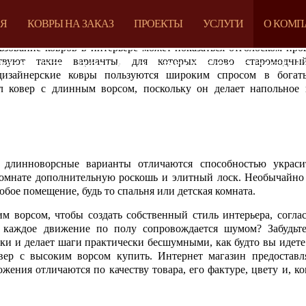
ЕЯ
КОВРЫ НА ЗАКАЗ
ПРОЕКТЫ
УСЛУГИ
О КОМП
ьзование ковров в интерьере может показаться отголоском про
твуют такие варианты, для которых слово старомодны
НИЕ ДЛЯ ДОМА – КОВРЫ С ВЫСОКИМ
дизайнерские ковры пользуются широким спросом в богат
л ковер с длинным ворсом, поскольку он делает напольное
 длинноворсные варианты отличаются способностью украси
комнате дополнительную роскошь и элитный лоск. Необычайно
бое помещение, будь то спальня или детская комната.
м ворсом, чтобы создать собственный стиль интерьера, согла
 каждое движение по полу сопровождается шумом? Забудьт
ки и делает шаги практически бесшумными, как будто вы идете 
вер с высоким ворсом купить. Интернет магазин предоставл
ения отличаются по качеству товара, его фактуре, цвету и, ко