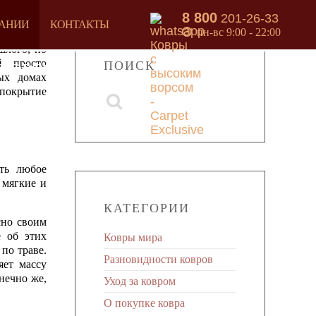
8 800
201-26-33
АНИИ
КОНТАКТЫ
пн-вс 9:00 - 22:00
шлого, но
й просто
ПОИСК
 ВОРСОМ
ых домах
 покрытие
ть любое
 мягкие и
КАТЕГОРИИ
сно своим
е об этих
Ковры мира
по траве.
Разновидности ковров
яет массу
нечно же,
Уход за ковром
О покупке ковра